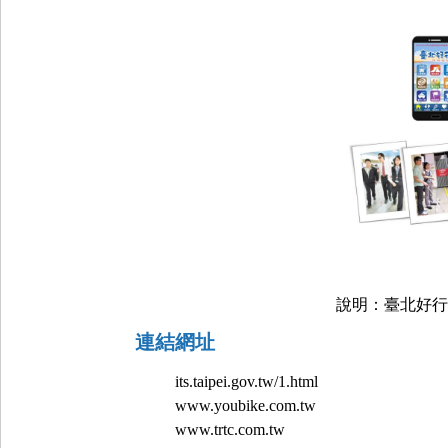
說明：臺北好行
連結網址
its.taipei.gov.tw/1.html
www.youbike.com.tw
www.trtc.com.tw