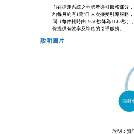
而在捷運系統之弱勢者導引服務部分，2
均每月約有1萬4千人次接受引導服務
間（每件耗時由19.50秒降為11.63秒
保提供有效率及準確的引導服務。
說明圖片
說明：資