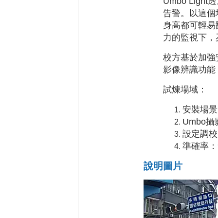
Umbo Li
告警。以這個
身高都可輕易
力的監視下，
校方基於加強
影像辨識功能
試煉場域：
安裝場景
Umbo
設定調校
準確率：
說明圖片