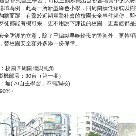
ght透過監督式自主學習，可以主動辨識出監視器場景中的
場域為例，此為一所新型綠色小學，四周圍牆低矮或以樹
翻牆而躍。有鑒於近期震驚社會的校園安全事件頻傳，即
歹徒都能有機可乘，更不用說下課後的校園，更處處都是
安全防護的立意，除了已編製早晚輪班的警衛外，更希望
，替校園安全額外多添一份保障。
：校園四周圍牆與死角
攝影機部署：30台（第一期）
：無( AI自主學習，不需調校)
90%+