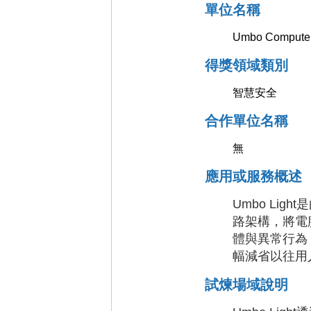
單位名稱
Umbo Comp
得獎領域類別
智慧安全
合作單位名稱
無
應用或服務概述
Umbo Lig
路架構，將電
體與異常行為
幅減省以往用
試煉場域說明