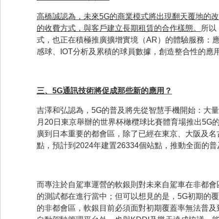
高橋誠認為，未來
5G
的商業模式將出現翻天覆地的改
的收費方式，與客戶建立長期租賃的合作樣態。
所以
式，也正在積極推廣擴增實境（AR）的體驗服務：
感球、IOT分析及累積的球員數據，創造整合性的應
三、
5G
通訊技術將促成那些新的應用？
吉澤和弘認為，5G的普及將先從智慧手機開始：大量的採
月20日東京舉辦的世界杯橄欖球比賽體育場推出5
廣到日本重要的都會區，除了已經在東京、大阪及名古
點，預計到2024年建置26334個站點，推動全面的
而專注於自駕車運營的軟銀則對未來自駕車在非都會
的測試都在進行當中；但可以想見的是，5G初期的
的非都會區，軟銀目前必須面對初期覆蓋率無法普及