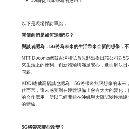
5G將促成哪些新的應用？
以下是現場採訪重點：
電信商們是如何定義
5G
？
與談者認為，
5G
將為未來的生活帶來全新的想像，不
NTT Docomo總裁吉澤和弘首先點出提出該公司
來生活上的便利、創新體驗與滿足安心，進而解決日本政府
問題。
KDDI總裁高橋誠也認為，5G將帶來無限想像的未來
代而言，還未感受到在硬體設備上會有太大的變化，
的合作應用，所以已經開始在沖繩與大阪試驗性地建立「數
的體驗。
5G
將帶來哪些改變？