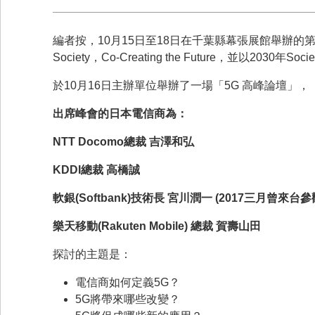
編者按，10月15日至18日在千葉縣幕張展館舉辦的第20
Society，Co-Creating the Future，並以2
於10月16日主辦單位舉辦了一場「5G 高峰論壇」，
出席峰會的日本電信商為：
NTT Docomo
總裁
吉澤和弘
KDDI
總裁
高橋誠
軟銀
(Softbank)
技術長
宮川潤一
(2017
三月曾來台參
樂天移動
(Rakuten Mobile)
總裁
賀壽山田
探討的主題是：
電信商如何定義5G？
5G將帶來哪些改變？