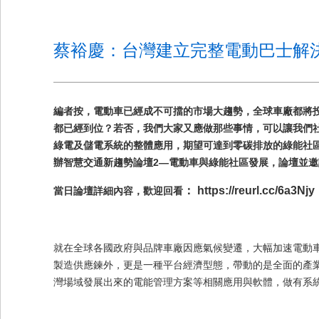
蔡裕慶：台灣建立完整電動巴士解
編者按，電動車已經成不可擋的市場大趨勢，全球車廠都將
都已經到位？若否，我們大家又應做那些事情，可以讓我們
綠電及儲電系統的整體應用，期望可達到零碳排放的綠能社區
辦智慧交通新趨勢論壇2—電動車與綠能社區發展，論壇並
：
https://reurl.cc/6a3Njy
當日論壇詳細內容，歡迎回看
就在全球各國政府與品牌車廠因應氣候變遷，大幅加速電動車
製造供應鍊外，更是一種平台經濟型態，帶動的是全面的產
灣場域發展出來的電能管理方案等相關應用與軟體，做有系