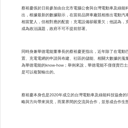
蔡裕慶係於日前參加由台北市電腦公會與台灣電動車及綠能
出，根據最新的數據顯示，在當前品牌車廠競相推出電動汽車
相當驚人，但相對應的配套：充電設備卻嚴重欠；他認為，
成為政治議題，政府不可不提前部署。
同時身兼華德電能董事長的蔡裕慶更指出，近年除了在電動
置、充電電網的申請與布建、社區的儲能、相關大數據的蒐
為華德電能的know-how；舉例來說，華德電能不僅僅賣
是可以複製輸出的。
蔡裕慶本身也是2020年成立的台灣電動車及綠能科技協會
略與方向帶來洞見，而業界間的交流與合作，並形成合作生態