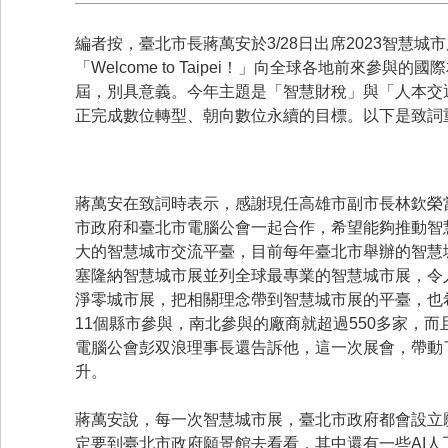
編者按，臺北市長蔣萬安於3/28日出席2023智慧
「Welcome to Taipei！」向全球各地前來
屆，別具意義。今年主題是「智慧財稅」與「人本交
正完成數位轉型、朝向數位永續的目標。以下是致詞
蔣萬安在致詞時表示，感謝現任高雄市副市長林欽榮
市政府和臺北市電腦公會一起合作，希望能夠推動智
大的智慧城市交流平臺，目前每年臺北市舉辦的智慧
塞隆納智慧城市展並列全球最專業的智慧城市展，令
淨零城市展，把相關理念帶到智慧城市展的平臺，也
11個縣市參與，南北參與的廠商就超過550多家，而
電腦公會彭双浪理事長還告訴他，這一次展會，帶動
升。
蔣萬安說，每一次智慧城市展，臺北市政府都會設立
定要到臺北市政府願景館去看看，其中還有一些AI