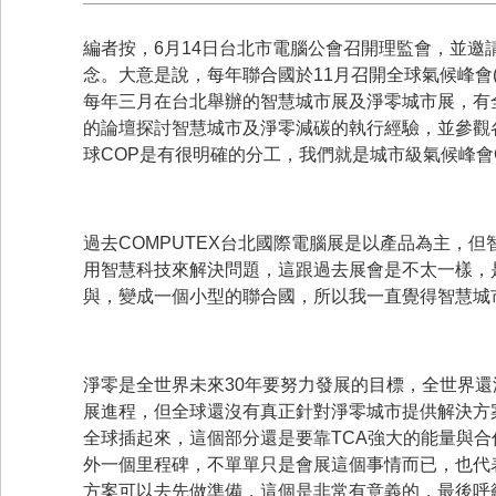
編者按，6月14日台北市電腦公會召開理監會，並邀請
念。大意是說，每年聯合國於11月召開全球氣候峰會
每年三月在台北舉辦的智慧城市展及淨零城市展，有
的論壇探討智慧城市及淨零減碳的執行經驗，並參觀
球COP是有很明確的分工，我們就是城市級氣候峰會Ci
過去COMPUTEX台北國際電腦展是以產品為主，
用智慧科技來解決問題，這跟過去展會是不太一樣，
與，變成一個小型的聯合國，所以我一直覺得智慧城
淨零是全世界未來30年要努力發展的目標，全世界還
展進程，但全球還沒有真正針對淨零城市提供解決方
全球插起來，這個部分還是要靠TCA強大的能量與
外一個里程碑，不單單只是會展這個事情而已，也代
方案可以去先做準備，這個是非常有意義的，最後呼籲~我們