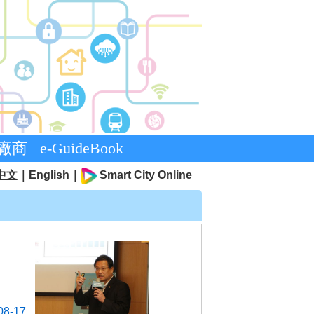
廠商
e-GuideBook
中文
｜
English
｜
Smart City Online
08-17