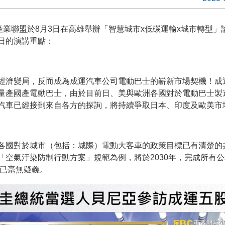
產業聯盟於8月3日在高雄舉辦「智慧城市x低碳運輸x城市轉型
日的演講重點：
經濟變局，反而成為成運汽車公司電動巴士的嶄新市場契機！成
量產國產電動巴士，由於目前日、美與歐洲各國對於電動巴士製
汽車已經接到來自各方的探詢，將持續爭取日本、印度及歐美市
各國對於城市（包括：城際）電動大客車的政策目標已有清楚的
「空氣汙染防制行動方案」規範為例，將於2030年，完成所有
，已毫無疑義。