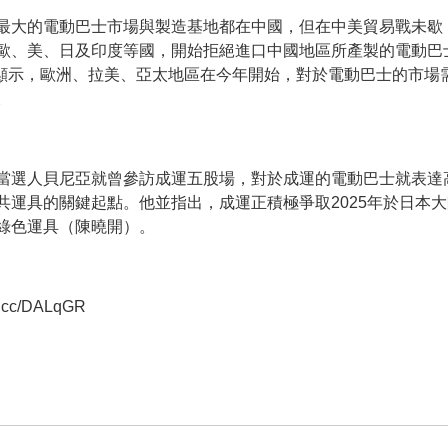
最大的電動巴士市場與製造基地都在中國，但在中美貿易戰未歇
歐、美、日及印度等國，開始拒絕進口中國地區所產製的電動巴
估值顯示，歐洲、拉美、亞太地區在今年開始，對於電動巴士的市
。
當選人貝尼亞就曾參訪成運五股場，對於成運的電動巴士就表達
共運具的關鍵起點。他並指出，成運正積極爭取2025年於日本
綠色運具（陳曉開）。
rl.cc/DALqGR