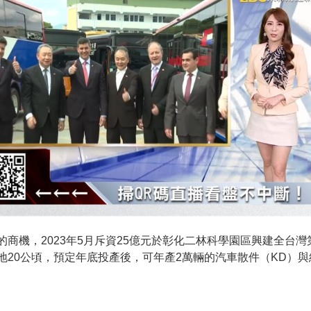
商機，2023年5月斥資25億元於彰化二林科學園區興建全台
20公頃，預定年底投產後，可年產2萬輛的汽車散件（KD）與組