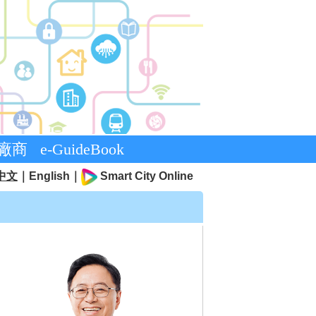
廠商
e-GuideBook
中文
｜
English
｜
Smart City Online