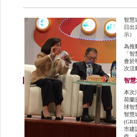
智慧
日出
示）
為推
「智
會於
次活
智慧
本次
荷蘭
球智慧
智慧
(G
市建
作。