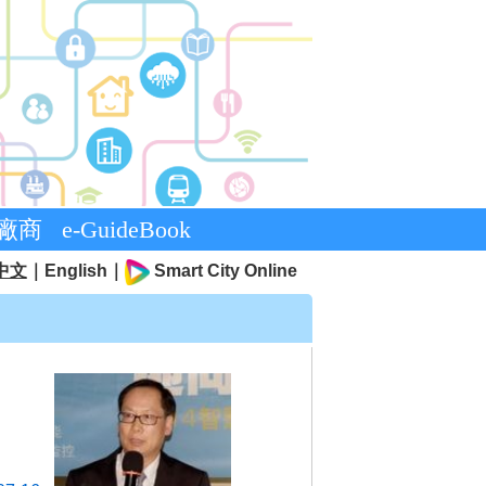
廠商
e-GuideBook
中文
｜
English
｜
Smart City Online