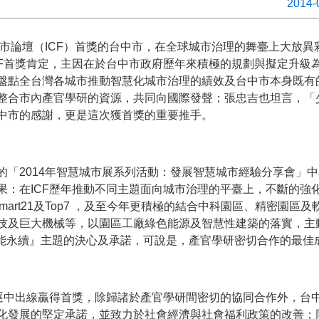
2014-
城市論壇（ICF）首獎的台中市，在全球城市治理的舞臺上大放
CF首獎肯定，主因在於台中市政府歷年來積極的規劃與擬定升級
盤點全台灣各城市推動智慧化城市治理的績效及台中市本身既有
整合市內產官學研的資源，共同向國際發聲；張忠吉也坦言，「少
中市的感謝，更是這次獲首獎的重要推手。
的「2014年智慧城市展系列活動：發展智慧城市經驗分享會」
果：在ICF歷年推動不同主題面向城市治理的平臺上，不斷的強
圍Smart21及Top7 ，及至今年更積極的結合中科園區、精密園
技及巨大機械等，以園區工廠綠色能源及智慧性建築的落實，主動
『綠能永續』主題的決心及承諾，可說是，產官學研密切合作的最佳
競逐中出線贏得首獎，除歸諸於產官學研間密切的協同合作外，台
化發展的堅定承諾，並致力於社會經濟與社會福利政策的改善；