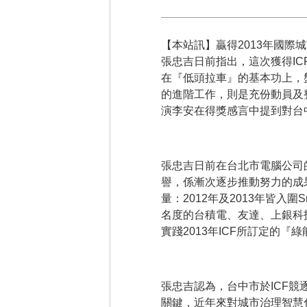
【本站訊】贏得2013年國際
張忠吉日前指出，這次獲得I
在『低頭拉車』的基本功上，
的進階工作，則是充份動員及
演李安在得獎感言中提到對台
張忠吉日前在台北市電腦公司
譽，係漸次逐步推動努力的成
量：2012年及2013年皆入
名度的台積電、友達、上銀科
實踐2013年ICF所訂定的
張忠吉認為，台中市於ICF
關鍵，近年來對城市治理智慧