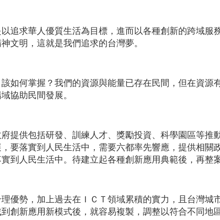
是以追求華人優質生活為目標，進而以各種創新的跨域服
精神文明，這就是我們追求的台灣夢。
，該如何掌握？我們的資源與能量已存在民間，但在資源
場域協助民間發展。
政府提供包括研發、訓練人才、獎勵投資、科學園區等推
展，要落實到人民生活中，需要六都率先響應，提供相關
落實到人民生活中。待建立起各種創新應用典範後，再整
合理優勢，加上過去在ＩＣＴ領域累積的實力，且台灣城
找到創新應用新模式後，就容易複製，調整以符合不同地