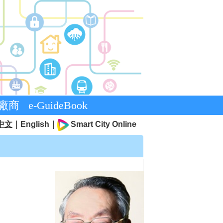
廠商
e-GuideBook
中文
｜
English
｜
Smart City Online