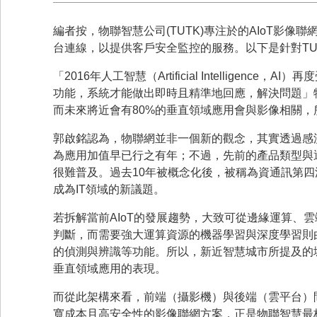
編者按，物聯智慧公司(TUTK)專注於的AIoT影像
台連線，以提供客戶安全監控的服務。以下是針對TU
「2016年人工智慧（Artificial Intellige
功能，系統才能做出即時且精準地回應，解決問題」物
而未來將近會有80%的垂直領域應用會與影像相關，
郭啟銘認為，物聯網並非一個新的觀念，其實透過感
為應用加值早已行之有年；不過，先前的產品類型與
很難普及。過去10年被概念化後，被稱為資通訊第四
成為IT領域的新議題。
若拆解當前AIoT的發展趨勢，大致可從邊緣運算、
判斷，而需要強大運算資源的機器學習與深度學習則
的偵測與辨識等功能。所以，新近智慧城市所提及的
垂直領域應用的表現。
而從此架構來看，前端（攝影機）與後端（雲平台）
寬成本且高安全性的影像聯網方案，正是物聯智慧最