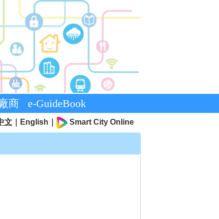
廠商
e-GuideBook
中文
｜
English
｜
Smart City Online