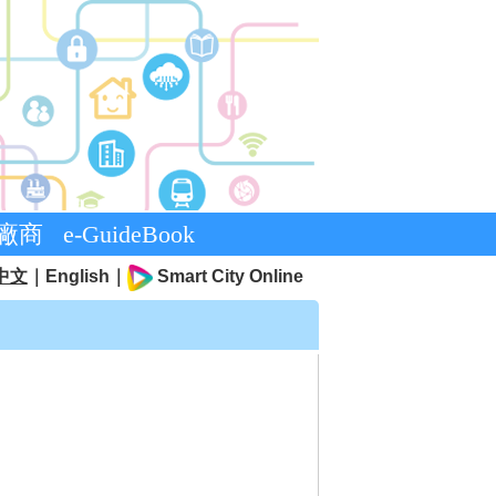
廠商
e-GuideBook
中文
｜
English
｜
Smart City Online