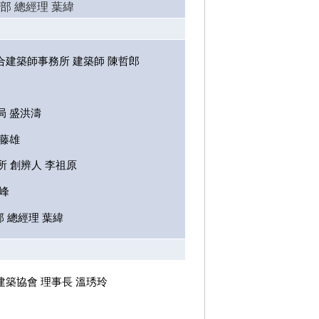
援部 總經理 葉緯
合建築師事務所 建築師 陳哲郎
局 盛洪濤
趙藤雄
所 創辨人 李祖原
峰
 總經理 葉緯
建築協會 理事長 溫琇玲