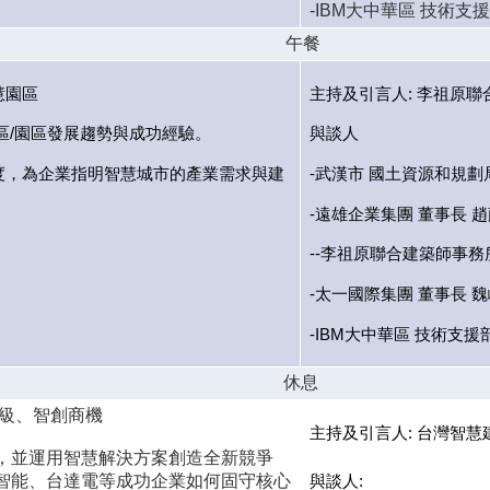
-IBM大中華區 技術支
午餐
智慧園區
主持及引言人: 李祖原聯
社區/園區發展趨勢與成功經驗。
與談人
度，為企業指明智慧城市的產業需求與建
-武漢市 國土資源和規劃
-遠雄企業集團 董事長 
--李祖原聯合建築師事務
-太一國際集團 董事長 魏
-IBM
大中華區 技術支援部
休息
市升級、智創商機
主持及引言人: 台灣智慧
，並運用智慧解決方案創造全新競爭
智能、台達電等成功企業如何固守核心
與談人: