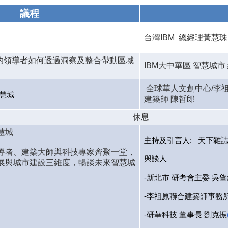
議程
台灣IBM 總經理黃慧珠
見的領導者如何透過洞察及整合帶動區域
IBM大中華區 智慧城市 總經
全球華人文創中心/李
智慧城
建築師 陳哲郎
休息
智慧城
主持及引言人: 天下雜誌
導者、建築大師與科技專家齊聚一堂，
與談人
展與城市建設三維度，暢談未來智慧城
-新北市 研考會主委 吳肇
-李祖原聯合建築師事務所
-研華科技 董事長 劉克振