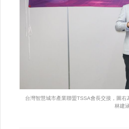
台灣智慧城市產業聯盟TSSA會長交接，圖右
林建涵