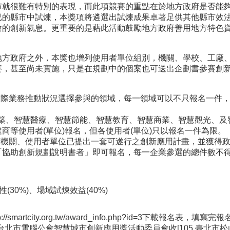
市就很難有特別的表現，而此項競賽的重點在於地方政府是否能
已的縣市中試煉，本獎項將遴選出試煉成果卓著足供其他縣市效
會的創新氣息。更重要的是藉此活動鼓勵地方政府善用地方特色
地方政府之外，本獎也增列使用者單位組別，機關、學校、工廠
賽，甚至尚未實施，只是在規劃中的個案也可送出企劃書參賽創
實際業務推動狀況選擇參與的領域，每一領域可以不只報名一件
慧建築、智慧醫療、智慧節能、智慧教育、智慧商業、智慧觀光、
商等使用者(單位)報名，但各使用者(單位)只以報名一件為限。
府機關、使用者單位已提出一套可遂行之創新應用計畫，並獲得
「協助創新規劃說明書者」即可報名，每一企業參選的總件數不
性(30%)、場域試煉效益(40%)
p://smartcity.org.tw/award_info.php?id=3
下載報名表，填寫完報
台北市電腦公會智慧城市創新應用獎活動委員會收[105 臺北市松