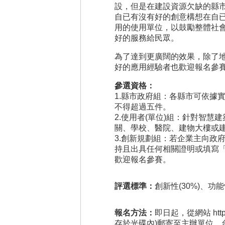
設，但是在建設資源欠缺的縣
自已有沒有好的創意構想在自
用的使用單位，以鼓勵整體社
好的服務給民眾。
為了達到更廣闊的效果，除了
好的應用經驗者也歡迎報名參
參選資格：
1.縣市政府組：各縣市可依據
不得超過五件。
2.使用者(單位)組：針對智
關、學校、醫院、建物大樓或建
3.創新規劃組：若企業主向政
持且出具任何相關證明或填寫
歡迎報名參賽。
評選標準：
創新性(30%)、功能
報名方法：
即日起，從網站
htt
存於光碟內)郵寄至主辦單位，