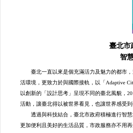
臺北市
智
臺北一直以來是個充滿活力及魅力的都市，透
活環境，更致力於與國際接軌，以「Adaptive 
以創新的「設計思考」呈現不同的臺北風貌，2
活動，讓臺北得以被世界看見，也讓世界感受到
透過與科技結合，臺北市政府積極進行智慧城
更加便利且美好的生活品質，市政服務亦不用再