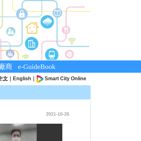
廠商
e-GuideBook
中文
｜
English
｜
Smart City Online
2021-10-26