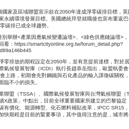
個國家及區域聯盟宣示欲在2050年達成淨零碳排目標，
家永續環境發展目標。美國總統拜登就職後也宣布重返巴
，零碳排已成全球趨勢。
盟特別舉辦<產業因應氣候變遷論壇>、<綠色供應鏈論壇>
回看：
https://smartcityonline.org.tw/forum_detail.php?
3d89a146b445
淨零排放的期程設定在2050年，並有意提前達標，對於
際氣候發展智庫（ICDI）執行長趙恭岳指出，歐盟執委
年就會上路，初期會先對鋼鐵與石化產品的輸入課徵碳關稅
面臨不小的損失。
業聯盟（TSSA）、國際氣候發展智庫與台灣氣候聯盟（
政策」中點出，目前全球重要國家所建立的巴黎協定（Paris
有價化、能源轉型、化石燃料補貼改革，IPCC SR15
加快期程是目前的緊要事項，其中值得注意的是，城市將