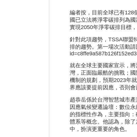
編者按，目前全球已有128
國已立法將淨零碳排列為國
實現2050年淨零碳排目標
針對此項趨勢，TSSA聯
排的趨勢。第一場次活動請
id=c8ffe9a587b126f152ed
就在全球主要國家宣示，將
灣，正面臨嚴酷的挑戰；國
機制的規劃，預期2023
界應該要提前因應，否則會
趙恭岳係於台灣智慧城市產
因應氣候變遷論壇：數位永續X
的指標性作為，主要指向：碳
體系等概念。他認為，除了
中，扮演更重要的角色。