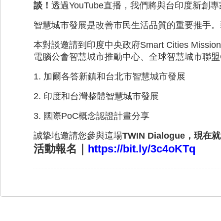
談！
透過YouTube直播，我們將與台印度新
智慧城市發展是改善市民生活品質的重要推手。
本對談邀請到印度中央政府Smart Cities M
電腦公會智慧城市推動中心、全球智慧城市聯盟G
1. 加爾各答新鎮和台北市智慧城市發展
2. 印度和台灣整體智慧城市發展
3. 國際PoC概念認證計畫分享
誠摯地邀請您參與這場
TWIN Dialogue
，現在就
活動報名｜
https://bit.ly/3c4oKTq