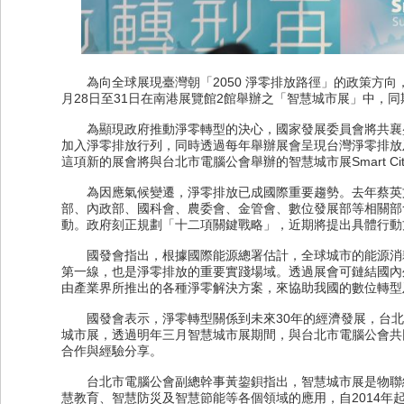
為向全球展現臺灣朝「2050 淨零排放路徑」的政策方向，
月28日至31日在南港展覽館2館舉辦之「智慧城市展」中，同期舉辦第一
為顯現政府推動淨零轉型的決心，國家發展委員會將共襄盛
加入淨零排放行列，同時透過每年舉辦展會呈現台灣淨零排放
這項新的展會將與台北市電腦公會舉辦的智慧城市展Smart City S
為因應氣候變遷，淨零排放已成國際重要趨勢。去年蔡英文總
部、內政部、國科會、農委會、金管會、數位發展部等相關部
動。政府刻正規劃「十二項關鍵戰略」，近期將提出具體行動
國發會指出，根據國際能源總署估計，全球城市的能源消耗占
第一線，也是淨零排放的重要實踐場域。透過展會可鏈結國內
由產業界所推出的各種淨零解決方案，來協助我國的數位轉型
國發會表示，淨零轉型關係到未來30年的經濟發展，台北
城市展，透過明年三月智慧城市展期間，與台北市電腦公會共
合作與經驗分享。
台北市電腦公會副總幹事黃鋆鋇指出，智慧城市展是物聯網
慧教育、智慧防災及智慧節能等各個領域的應用，自2014