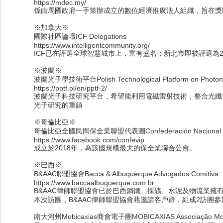
https://mdec.my/
係由馬國政府一手策辦成立的數位經濟推廣法人組織，旨在獎
※加拿大※
國際社區論壇ICF Delegations
https://www.intelligentcommunity.org/
ICF已在評選全球智慧城市上，富有盛名；新北市即被評選為
※波蘭※
波蘭光子學技術平台Polish Technological Platform on Photon
https://pptf.pl/en/pptf-2/
波蘭光子科技研究平台，希望能利用電磁雷射技術，整合光纖
光子研究的重鎮
※哥倫比亞※
哥倫比亞全國民間保全業聯盟代表團Confederación Nacional del Gr
https://www.facebook.com/confevip
成立於2018年，為該國規模最大的保全業聯合公會。
※巴西※
B&AAC聯盟協會Bacca & Albuquerque Advogados Comitiva
https://www.baccaalbuquerque.com.br
B&AAC律師聯盟協會已於巴西鋼鐵、採礦、水泥及物流業擁
本次訪團，B&AAC律師聯盟協會藉邀請客戶群，組成2訪團
南大河州Mobicaxias商會電子團MOBICAXIAS Associação Mobi