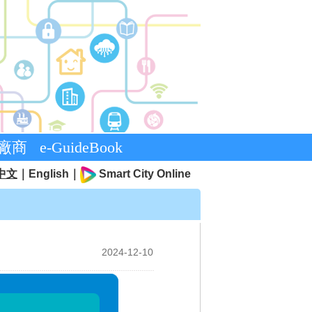
廠商
e-GuideBook
中文
｜
English
｜
Smart City Online
2024-12-10