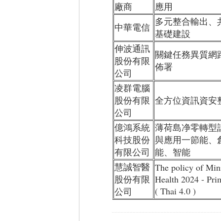
廠商
應用
多元整合輸出、
中華電信
基礎建設
伸波通訊
關鍵任務異質網
股份有限
佈署
公司
凌群電腦
股份有限
全方位資訊資安
公司
億鴻系統
薄荷島净零轉型
科技股份
與應用一節能、
有限公司
能、智能
慧誠智醫
The policy of Mini
股份有限
Health 2024 - Pri
( Thai 4.0 )
公司