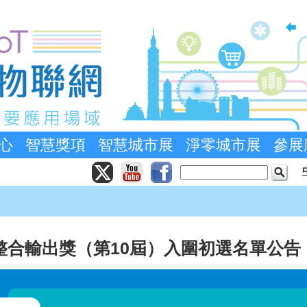
心
智慧獎項
智慧城市展
淨零城市展
參展
統整合輸出獎（第10屆）入圍初選名單公告