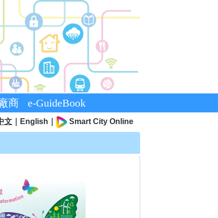
廠商
e-GuideBook
中文
｜
English
｜
Smart City Online