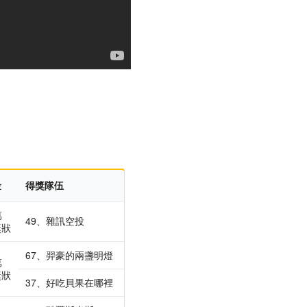
金
得獎隊伍
萬
49、雜訊空投
獎狀
67、羿豪的兩盞明燈
萬
獎狀
37、好吃貝果在哪裡