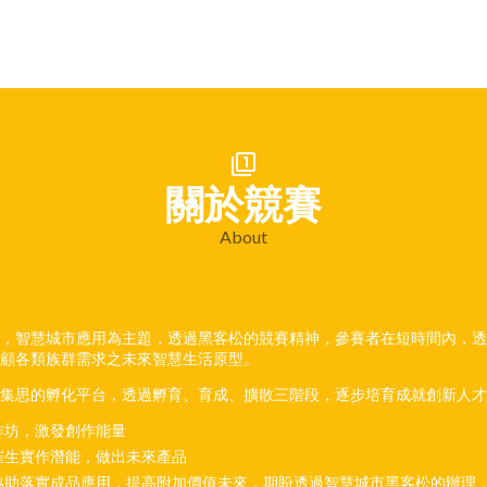
filter_1
關於競賽
About
，智慧城市應用為主題，透過黑客松的競賽精神，參賽者在短時間內，透
顧各類族群需求之未來智慧生活原型。
新集思的孵化平台，透過孵育、育成、擴散三階段，逐步培育成就創新人才
作坊，激發創作能量
催生實作潛能，做出未來產品
協助落實成品應用，提高附加價值未來，期盼透過智慧城市黑客松的辦理