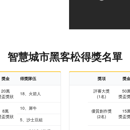
智慧城市黑客松得獎名單
獎金
得獎隊伍
獎項
獎
20萬
評審大獎
50
18、火箭人
獎盃獎狀
(1名)
獎盃
10、犀牛
8萬
優質創作獎
15
獎盃獎狀
(2名)
獎盃
5、沙士豆組