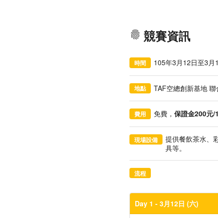
fingerprint
競賽資訊
105年3月12日至3月
時間
TAF空總創新基地 聯
地點
免費，
保證金200元/
費用
提供餐飲茶水、
現場設備
具等。
流程
Day 1 - 3月12日 (六)