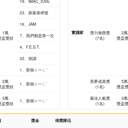
19、IMAC_IOVE
23、探索者肆號
16、JAM
實踐家
1萬
潛力無限獎
2萬
7、我們都是第一次
獎盃獎狀
(7名)
獎盃
4、F.E.S.T.
22、胡謅
1、那個ㄊ一ㄥˊ
2萬
美夢成真獎
5萬
1、那個ㄊ一ㄥˊ
獎盃獎狀
(1名)
獎盃
3萬
最佳人氣獎
3萬
1、那個ㄊ一ㄥˊ
獎盃獎狀
(1名)
獎盃
項
獎金
得獎隊伍