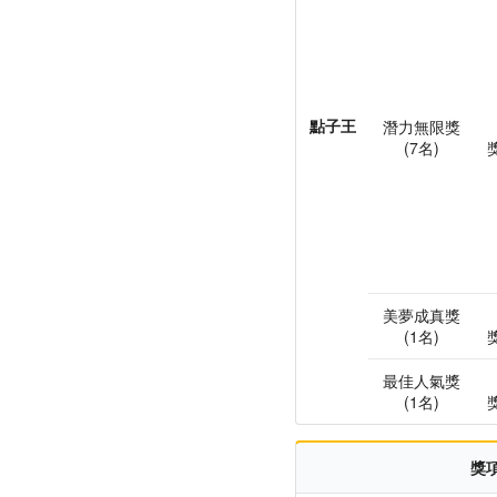
點子王
潛力無限獎
(7名)
美夢成真獎
(1名)
最佳人氣獎
(1名)
獎