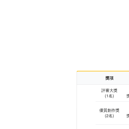
獎項
評審大獎
(1名)
優質創作獎
(2名)