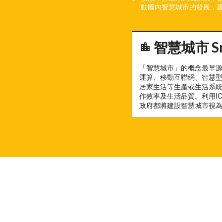
動國內智慧城市的發展，
智慧城市 Sma
location_city
「智慧城市」的概念最早源
運算、移動互聯網、智慧
居家生活等生產或生活系
作效率及生活品質。利用I
政府都將建設智慧城市視