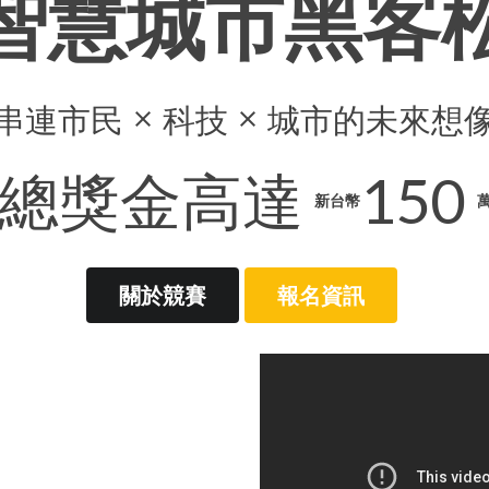
智慧城市黑客
串連市民
科技
城市的未來想
clear
clear
總獎金高達
150
新台幣
關於競賽
報名資訊