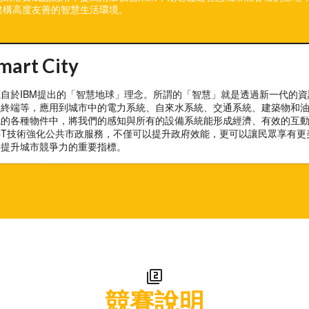
建構高度友善的智慧生活環境。
rt City
自於IBM提出的「智慧地球」理念。所謂的「智慧」就是透過新一代的
型終端等，應用到城市中的電力系統、自來水系統、交通系統、建築物和
統的各種物件中，將我們的感知與所有的設備系統能形成經濟、有效的互
CT技術強化公共市政服務，不僅可以提升政府效能，更可以讓民眾享有更
為提升城市競爭力的重要指標。
filter_2
競賽說明