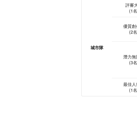
評審
(1名
優質創
(2名
城市隊
潛力無
(3名
最佳人
(1名