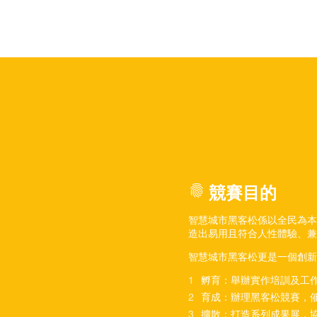
fingerprint
競賽目的
智慧城市黑客松係以全民為本
造出易用且符合人性體驗、兼
智慧城市黑客松更是一個創
孵育：舉辦實作培訓及工
育成：辦理黑客松競賽，
擴散：打造系列成果展，