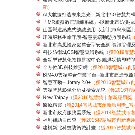
能）
AI大數據打造未來之光－新北市5G智慧共
「MR虛擬教官訓練系統」-以新北市防洪
山區彎道感應式號誌應用-以新北市烏來區北10
即時服務生命守護-智慧雲端動態救護系統
新北市高風險家庭整合型安全網-資訊管理
科技防衛城CSI智慧查緝系統
（獲2019智
全災型智慧化指揮監控中心-颱洪災情即時
全方位3D科技維安網
（獲2018智慧城市
BIM4.0雲端整合作業平台─新北市建造執
智慧互動─Library 2.0+
（獲2016智慧城市
雲端智慧影像分析及檢索系統
（獲2016
New Taipay
（獲2016智慧城市創新應用獎
醫療精靈
（獲2014智慧城市創新應用獎_
新北市政府服務雲系統
（獲2014智慧城市
福利補助自己查
（獲2015智慧城市創新應
建構新北科技防衛城計畫
（獲2015智慧