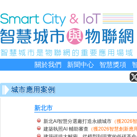
關於我們
新聞中心
智慧獎項
城市應用案例
新北市
新北AI智慧分選廠打造永續城市
（獲202
建築執照AI 輔助審查
（獲2026智慧創新應
建築碳排大解密，從模型到現實的低碳革命─低